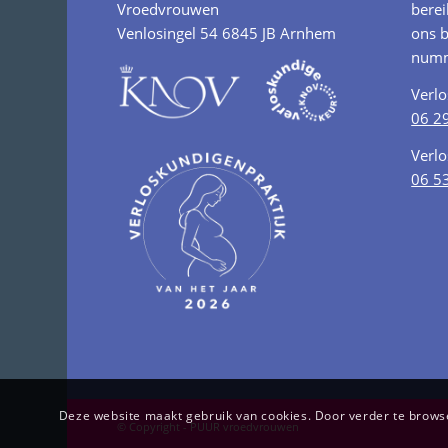
Vroedvrouwen
berei
Venlosingel 54 6845 JB Arnhem
ons b
numm
Verl
06 2
Verl
06 5
Deze website maakt gebruik van cookies. Door verder te browsen
© Copyright - PUUR vroedvrouwen