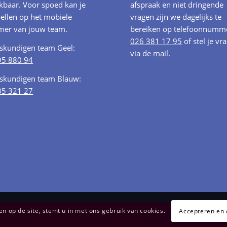
kbaar. Voor spoed kan je
afspraak en niet dringende
ellen op het mobiele
vragen zijn we dagelijks te
er van jouw team.
bereiken op telefoonnumm
026 381 17 95
of stel je vr
oskundigen team Geel:
via de
mail
.
95 880 94
oskundigen team Blauw:
35 321 27
 op de site, stemt u in met ons gebruik van cookies.
Accepteren en