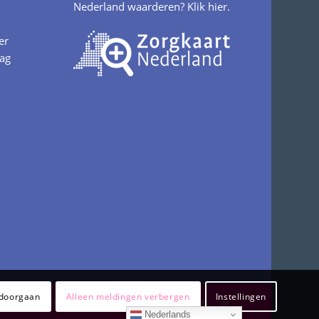
Nederland waarderen?
Klik hier.
er
aag
 doorgaan
Alleen meldingen verbergen
Instellingen
Klachteninformatie
Privacy
Nederlands