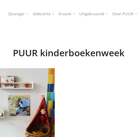
Zwanger
Geboorte
Kraam
Uitgekraamd
Over PUUR
PUUR kinderboekenweek