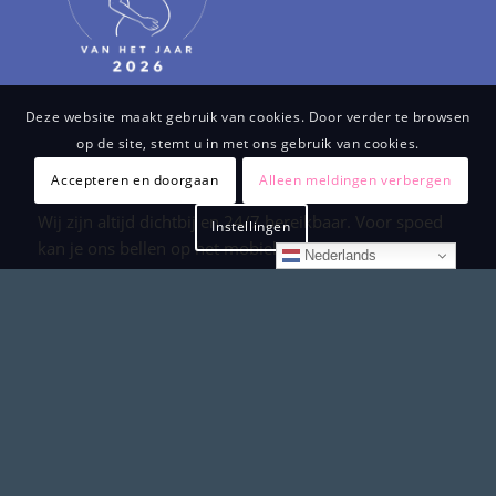
Deze website maakt gebruik van cookies. Door verder te browsen
op de site, stemt u in met ons gebruik van cookies.
Accepteren en doorgaan
Alleen meldingen verbergen
Wij zijn altijd dichtbij en 24/7 bereikbaar. Voor spoed
Instellingen
kan je ons bellen op het mobiele nummer van jouw
Nederlands
team.
Verloskundigen team Geel:
06 295 880 94
Verloskundigen team Blauw:
06 535 321 27