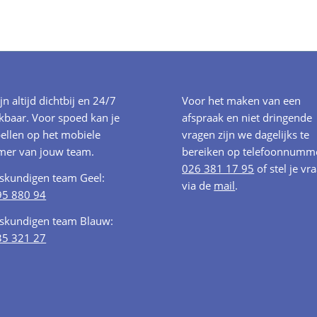
ijn altijd dichtbij en 24/7
Voor het maken van een
kbaar. Voor spoed kan je
afspraak en niet dringende
ellen op het mobiele
vragen zijn we dagelijks te
er van jouw team.
bereiken op telefoonnumm
026 381 17 95
of stel je vr
oskundigen team Geel:
via de
mail
.
95 880 94
oskundigen team Blauw:
35 321 27