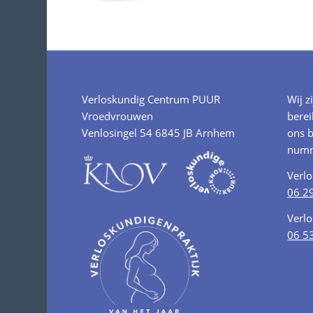
Verloskundig Centrum PUUR
Wij z
Vroedvrouwen
berei
Venlosingel 54 6845 JB Arnhem
ons b
numm
Verl
06 2
Verl
06 5