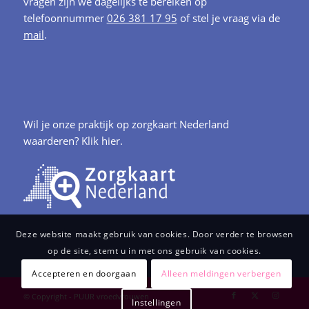
vragen zijn we dagelijks te bereiken op
telefoonnummer
026 381 17 95
of stel je vraag via de
mail
.
Wil je onze praktijk op zorgkaart Nederland
waarderen?
Klik hier.
Deze website maakt gebruik van cookies. Door verder te browsen
op de site, stemt u in met ons gebruik van cookies.
Accepteren en doorgaan
Alleen meldingen verbergen
© Copyright - PUUR vroedvrouwen
Instellingen