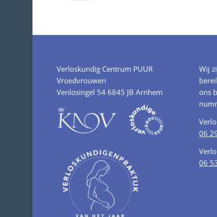
Verloskundig Centrum PUUR
Wij z
Vroedvrouwen
berei
Venlosingel 54 6845 JB Arnhem
ons b
numm
Verl
06 2
Verl
06 5