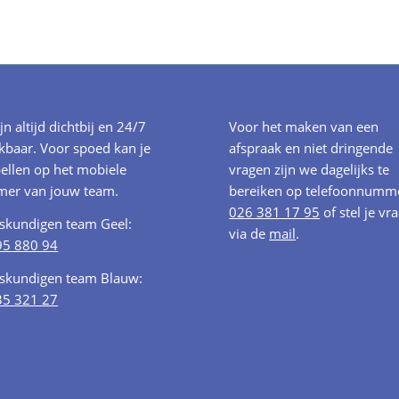
ijn altijd dichtbij en 24/7
Voor het maken van een
kbaar. Voor spoed kan je
afspraak en niet dringende
ellen op het mobiele
vragen zijn we dagelijks te
er van jouw team.
bereiken op telefoonnumm
026 381 17 95
of stel je vr
oskundigen team Geel:
via de
mail
.
95 880 94
oskundigen team Blauw:
35 321 27