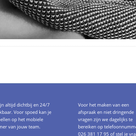
ijn altijd dichtbij en 24/7
Voor het maken van een
kbaar. Voor spoed kan je
afspraak en niet dringende
ellen op het mobiele
vragen zijn we dagelijks te
er van jouw team.
bereiken op telefoonnumm
026 381 17 95
of stel je vr