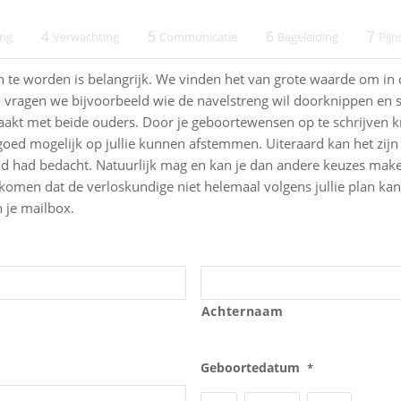
ing
4
Verwachting
5
Communicatie
6
Begeleiding
7
Pijn
 te worden is belangrijk. We vinden het van grote waarde om in o
. Zo vragen we bijvoorbeeld wie de navelstreng wil doorknippen en
aakt met beide ouders. Door je geboortewensen op te schrijven kri
 goed mogelijk op jullie kunnen afstemmen. Uiteraard kan het zijn
 had bedacht. Natuurlijk mag en kan je dan andere keuzes maken
omen dat de verloskundige niet helemaal volgens jullie plan kan
 je mailbox.
Achternaam
Geboortedatum
*