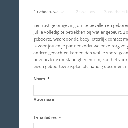
1
Geboortewensen
2
Over ons
3
Voorbereid
Een rustige omgeving om te bevallen en geboren
jullie volledig te betrekken bij wat er gebeurt
geboorte, waardoor de baby letterlijk contact m
is voor jou en je partner zodat we onze zorg zo
andere gedachten komen dan wat je voorafgaand
onvoorziene omstandigheden zijn, kan het voork
eigen geboortewensplan als handig document in
Naam
*
Voornaam
E-mailadres
*