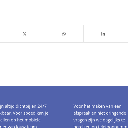
ijn altijd dichtbij en 24/7
Voor het maken van een
kbaar. Voor spoed kan je
afspraak en niet dringende
ellen op het mobiele
vragen zijn we dagelijks te
er van jouw team.
bereiken op telefoonnumm