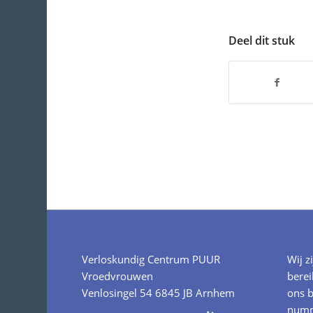
Deel dit stuk
Verloskundig Centrum PUUR
Wij z
Vroedvrouwen
berei
Venlosingel 54 6845 JB Arnhem
ons b
numm