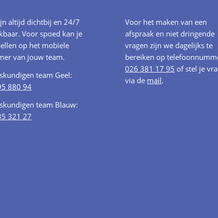
ijn altijd dichtbij en 24/7
Voor het maken van een
kbaar. Voor spoed kan je
afspraak en niet dringende
ellen op het mobiele
vragen zijn we dagelijks te
er van jouw team.
bereiken op telefoonnumm
026 381 17 95
of stel je vr
oskundigen team Geel:
via de
mail
.
95 880 94
oskundigen team Blauw:
35 321 27