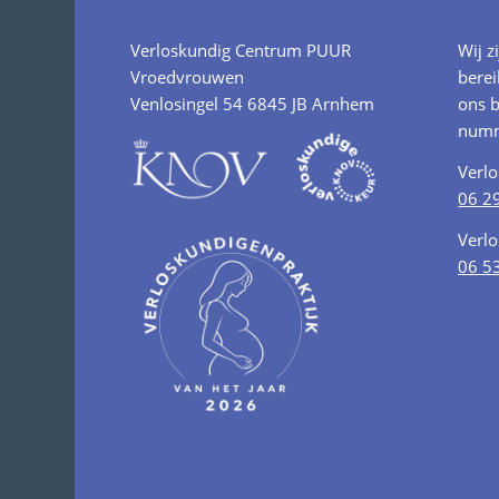
Verloskundig Centrum PUUR
Wij z
Vroedvrouwen
berei
Venlosingel 54 6845 JB Arnhem
ons b
numm
Verl
06 2
Verl
06 5