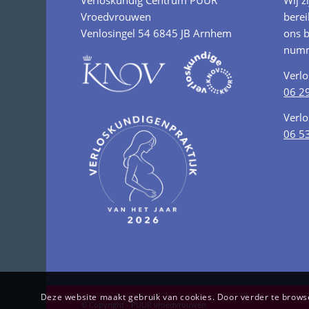
Verloskundig Centrum PUUR
Wij z
Vroedvrouwen
berei
Venlosingel 54 6845 JB Arnhem
ons b
numm
Verl
06 2
Verl
06 5
Deze website maakt gebruik van cookies. Door verder te browsen
© Copyright - PUUR vroedvrouwen