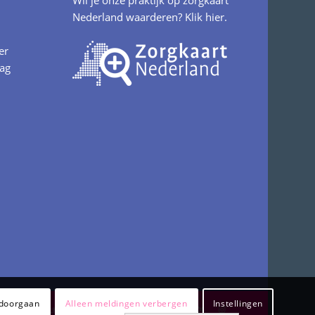
Wil je onze praktijk op zorgkaart
Nederland waarderen?
Klik hier.
er
aag
 doorgaan
Alleen meldingen verbergen
Instellingen
Klachteninformatie
Privacy