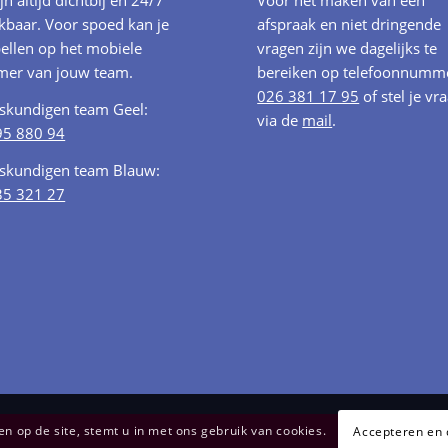
ijn altijd dichtbij en 24/7
Voor het maken van een
kbaar. Voor spoed kan je
afspraak en niet dringende
ellen op het mobiele
vragen zijn we dagelijks te
er van jouw team.
bereiken op telefoonnumm
026 381 17 95
of stel je vr
oskundigen team Geel:
via de
mail
.
95 880 94
oskundigen team Blauw:
35 321 27
 op de site, stemt u in met ons gebruik van cookies.
Accepteren en