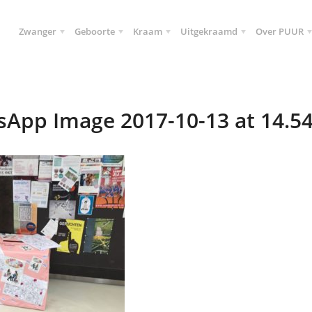
Zwanger
Geboorte
Kraam
Uitgekraamd
Over PUUR
App Image 2017-10-13 at 14.54