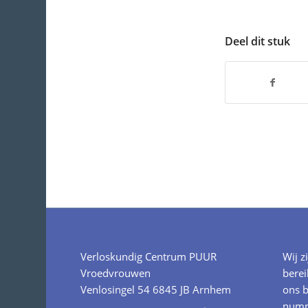
Deel dit stuk
Verloskundig Centrum PUUR
Wij z
Vroedvrouwen
berei
Venlosingel 54 6845 JB Arnhem
ons b
numm