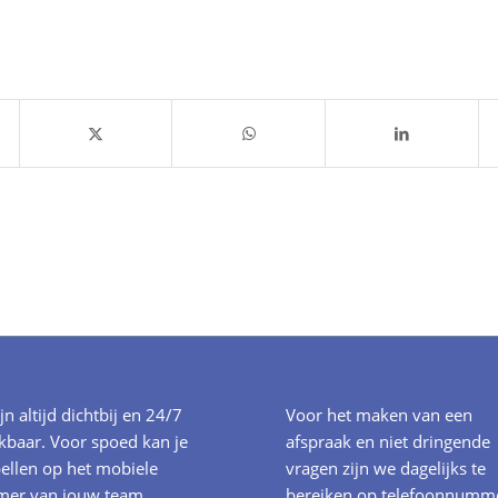
ijn altijd dichtbij en 24/7
Voor het maken van een
kbaar. Voor spoed kan je
afspraak en niet dringende
ellen op het mobiele
vragen zijn we dagelijks te
er van jouw team.
bereiken op telefoonnumm