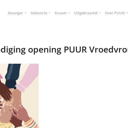
Zwanger
Geboorte
Kraam
Uitgekraamd
Over PUUR
odiging opening PUUR Vroedvr