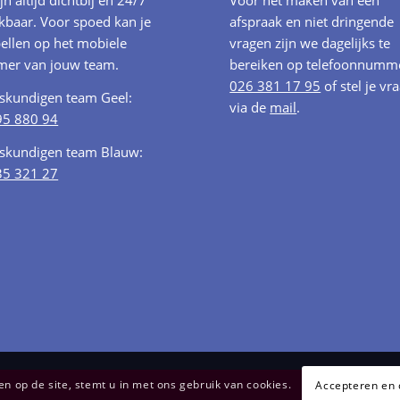
ijn altijd dichtbij en 24/7
Voor het maken van een
kbaar. Voor spoed kan je
afspraak en niet dringende
ellen op het mobiele
vragen zijn we dagelijks te
er van jouw team.
bereiken op telefoonnumm
026 381 17 95
of stel je vr
oskundigen team Geel:
via de
mail
.
95 880 94
oskundigen team Blauw:
35 321 27
 op de site, stemt u in met ons gebruik van cookies.
Accepteren en