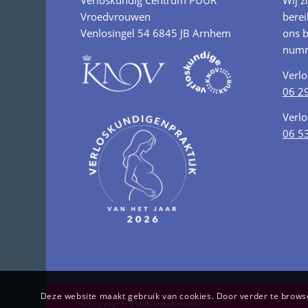
Verloskundig Centrum PUUR
Wij z
Vroedvrouwen
berei
Venlosingel 54 6845 JB Arnhem
ons b
numm
Verl
06 2
Verl
06 5
Deze website maakt gebruik van cookies. Door verder te browsen
© Copyright - PUUR vroedvrouwen