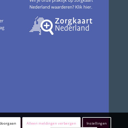
Wil je onze praktijk op zorgkaart
Nederland waarderen?
Klik hier.
er
aag
 doorgaan
Alleen meldingen verbergen
Instellingen
Klachteninformatie
Privacy