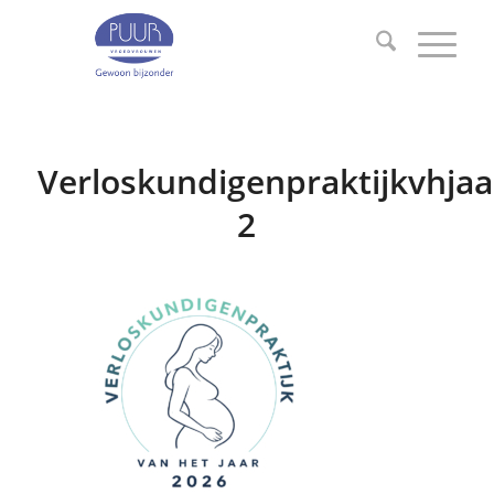
Verloskundigenpraktijkvhjaa
2