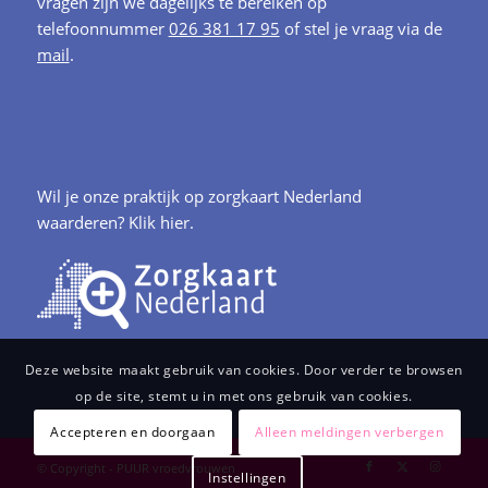
vragen zijn we dagelijks te bereiken op
telefoonnummer
026 381 17 95
of stel je vraag via de
mail
.
Wil je onze praktijk op zorgkaart Nederland
waarderen?
Klik hier.
Deze website maakt gebruik van cookies. Door verder te browsen
op de site, stemt u in met ons gebruik van cookies.
Accepteren en doorgaan
Alleen meldingen verbergen
© Copyright - PUUR vroedvrouwen
Instellingen