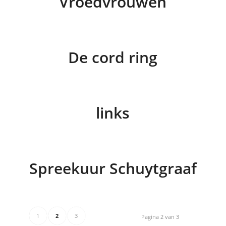
Vroedvrouwen
De cord ring
links
Spreekuur Schuytgraaf
1
2
3
Pagina 2 van 3