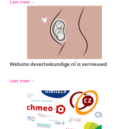
Lees meer
Website deverloskundige.nl is vernieuwd
Lees meer