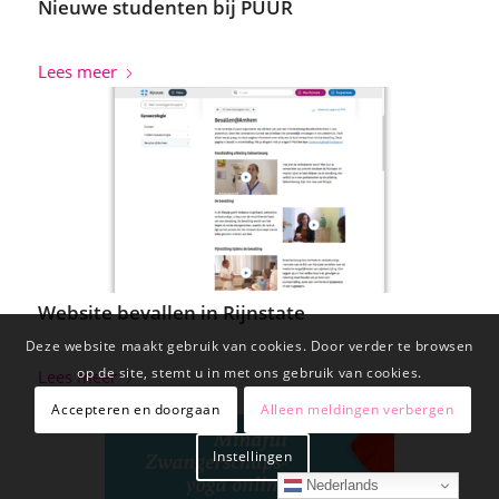
Nieuwe studenten bij PUUR
Lees meer
Website bevallen in Rijnstate
Deze website maakt gebruik van cookies. Door verder te browsen
op de site, stemt u in met ons gebruik van cookies.
Lees meer
Accepteren en doorgaan
Alleen meldingen verbergen
Instellingen
Nederlands