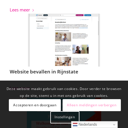
Lees meer
Website bevallen in Rijnstate
Lees meer
Deze website maakt gebruik van cookies. Door verder te browsen
op de site, stemt u in met ons gebruik van cookies.
Accepteren en doorgaan
Alleen meldingen verbergen
Instellingen
Nederlands