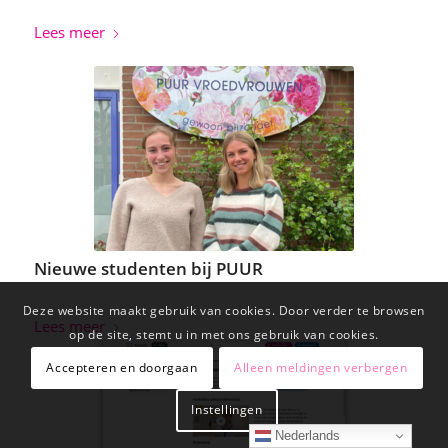
Lees meer
Nieuwe studenten bij PUUR
Deze website maakt gebruik van cookies. Door verder te browsen
Lees meer
op de site, stemt u in met ons gebruik van cookies.
Accepteren en doorgaan
Alleen meldingen verbergen
Instellingen
Nederlands