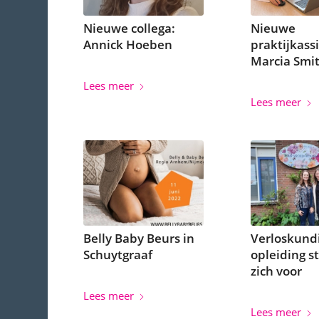
Nieuwe collega:
Nieuwe
Annick Hoeben
praktijkass
Marcia Smi
Lees meer
Lees meer
Belly Baby Beurs in
Verloskund
Schuytgraaf
opleiding s
zich voor
Lees meer
Lees meer