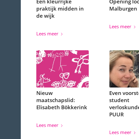
Een kleurrijke
Opening loc
praktijk midden in
Malburgen
de wijk
Lees meer
Lees meer
Nieuw
Even voorst
maatschapslid:
student
Elisabeth Bökkerink
verloskunde
PUUR
Lees meer
Lees meer