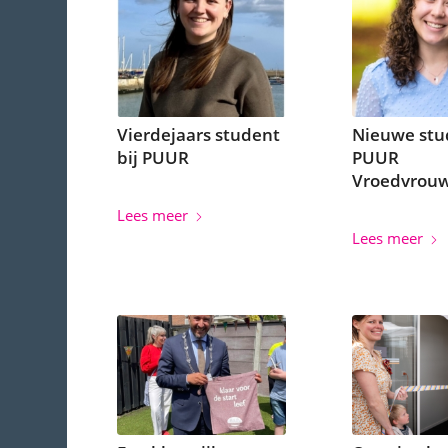
Vierdejaars student
Nieuwe stu
bij PUUR
PUUR
Vroedvrou
Lees meer
Lees meer