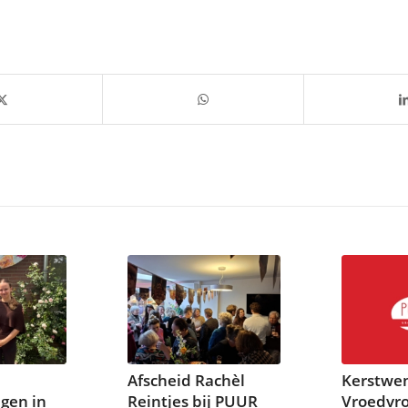
Afscheid Rachèl
Kerstwe
gen in
Reintjes bij PUUR
Vroedvr