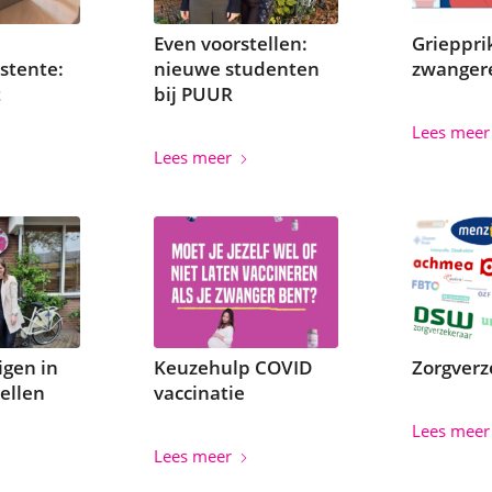
Even voorstellen:
Grieppri
istente:
nieuwe studenten
zwanger
t
bij PUUR
Lees meer
Lees meer
igen in
Keuzehulp COVID
Zorgverz
tellen
vaccinatie
Lees meer
Lees meer