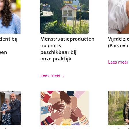
dent bij
Menstruatieproducten
Vijfde zi
nu gratis
(Parvovi
wen
beschikbaar bij
onze praktijk
Lees meer
Lees meer