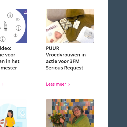
ideo:
PUUR
ie voor
Vroedvrouwen in
n in het
actie voor 3FM
rimester
Serious Request
Lees meer